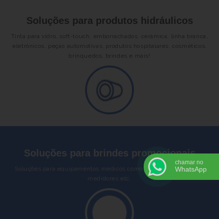
Soluções para produtos hidráulicos
Tinta para vidro, soft-touch, emborrachados, cerâmica, linha branca,
eletrônicos, peças automotivas, produtos hospitalares, cosméticos,
brinquedos, brindes e mais!
Soluções para brindes promocionais
chamar no
Soluções para equipamentos médicos como dosadores, seringas,
WhatsApp
medidores etc.