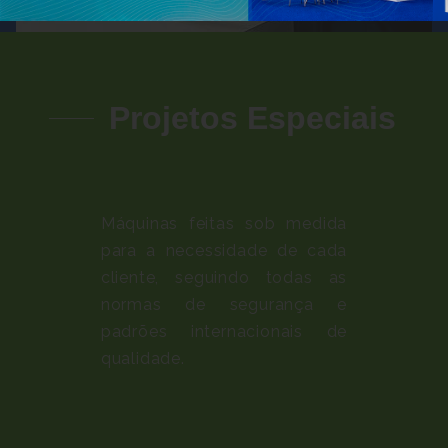
Projetos Especiais
Máquinas feitas sob medida
para a necessidade de cada
cliente, seguindo todas as
normas de segurança e
padrões internacionais de
qualidade.