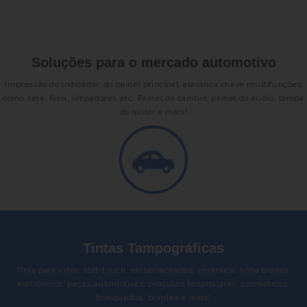
Soluções para o mercado automotivo
Impressão do indicador, do painel principal, alavanca chave multifunções
como seta, farol, limpadores etc. Painel do câmbio, painel do áudio, tampa
do motor e mais!
Tintas Tampográficas
Tinta para vidro, soft-touch, emborrachados, cerâmica, linha branca,
eletrônicos, peças automotivas, produtos hospitalares, cosméticos,
brinquedos, brindes e mais!