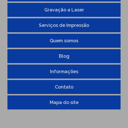
SERVIÇOS DE USINAGEM
Gravação a Laser
TAGLESS ETIQUETAS
GRAVAÇÃO A LASER EM METAL
Serviços de Impressão
ETIQUETA TÊXTIL
Quem somos
EMPRESA DE HOT STAMPING
Blog
ETIQUETA EM TAMPOGRAFIA
EMPRESA DE SERIGRAFIA
Informações
Contato
Mapa do site