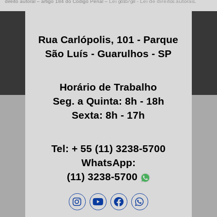
GRAVAÇÃO LASER EM PLÁSTICO
direito autoral – artigo 184 do Código Penal –
Lei 9610/98 - Lei de direitos autorais
.
SERVIÇO DE GRAVAÇÃO
Rua Carlópolis, 101 - Parque
TAMPOGRAFIA TÊXTIL
São Luís - Guarulhos - SP
TINTAS DE TAMPOGRAFIA
EMPRESAS DE USINAGEM INDUSTRIAL
Horário de Trabalho
ETIQUETA TAGLESS
Seg. a Quinta: 8h - 18h
Sexta: 8h - 17h
GRAVAÇÃO A LASER EM EMBALAGENS
GRAVAÇÃO DE LOGO EM ÓCULOS
Tel: + 55 (11) 3238-5700
GRAVAÇÃO EM LENTE DE ÓCULOS
WhatsApp:
HOT STAMPING GRAVAÇÃO
(11) 3238-5700
SERVIÇO DE USINAGEM DE PEÇA
TINTAS UV PARA TAMPOGRAFIA