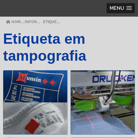
MENU
HOME ❱
INFORMAÇÕES ❱
ETIQUETA EM TAMPOGRAFIA
Etiqueta em
tampografia