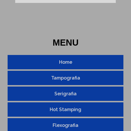
CENTRO DE USINAGEM CNC
EMPRESA DE GRAVAÇÃO A LASER
EMPRESA DE GRAVAÇÃO A LASER EM METAL
MENU
EMPRESA DE USINAGEM DE PEÇAS
GRAVAÇÃO DE BRINDES
Home
GRAVAÇÃO DE PEÇAS
GRAVAÇÃO DE PEÇAS A LASER
Tampografia
GRAVAÇÃO EM ÓCULOS
Serigrafia
PEÇAS USINADAS
Hot Stamping
SERIGRAFIA EM EMBALAGENS
SERVIÇO DE GRAVAÇÃO EM METAL
Flexografia